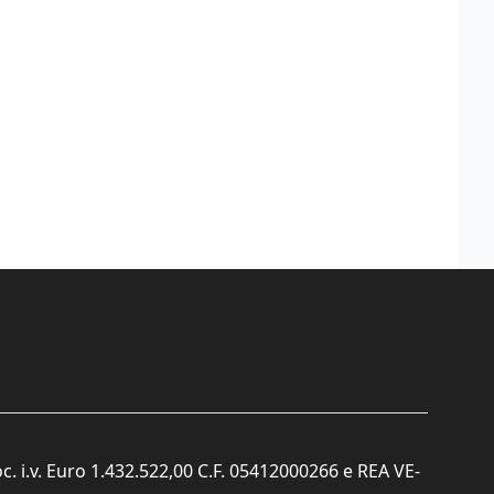
c. i.v. Euro 1.432.522,00 C.F. 05412000266 e REA VE-