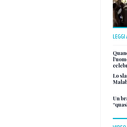
LEGGI
Quand
l’uom
celeb
Lo sla
Malab
Un bra
“quas