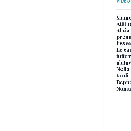
VIDEO
Siamo 
Attitu
Al via
premi
l'Exc
Le ca
tutto
abita
Nella 
tardi:
Beppe 
Noma