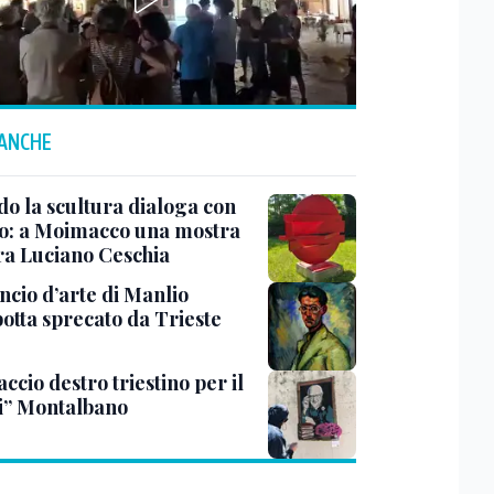
 ANCHE
o la scultura dialoga con
o: a Moimacco una mostra
ra Luciano Ceschia
ncio d’arte di Manlio
otta sprecato da Trieste
ccio destro triestino per il
i” Montalbano