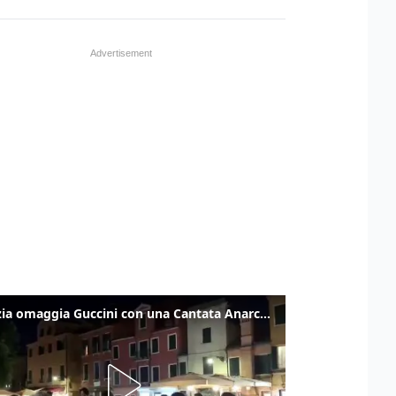
Venezia omaggia Guccini con una Cantata Anarchica in campo Santa Margherita