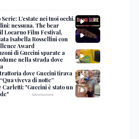
Serie: L'estate nei tuoi occhi,
dini: nessuna, The bear
 il Locarno Film Festival,
ata Isabella Rossellini con
ellence Award
nzoni di Guccini sparate a
 volume nella strada dove
va
trattoria dove Guccini tirava
 “Qua viveva di notte”
Carletti: "Guccini è stato un
de"