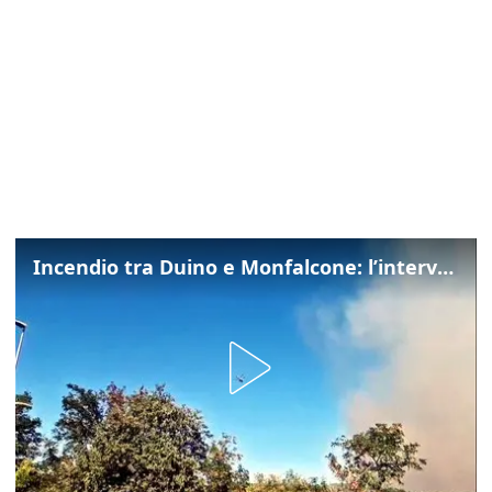
Incendio tra Duino e Monfalcone: l’intervento dei vigili del fuoco