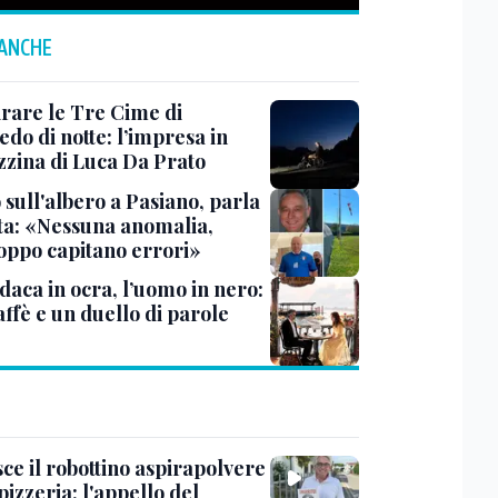
 ANCHE
are le Tre Cime di
do di notte: l’impresa in
zzina di Luca Da Prato
 sull'albero a Pasiano, parla
lota: «Nessuna anomalia,
oppo capitano errori»
daca in ocra, l’uomo in nero:
ffè e un duello di parole
ce il robottino aspirapolvere
pizzeria: l'appello del