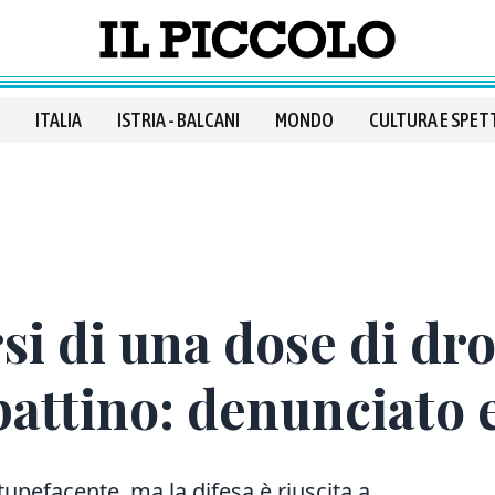
ITALIA
ISTRIA - BALCANI
MONDO
CULTURA E SPET
rsi di una dose di d
attino: denunciato e
tupefacente, ma la difesa è riuscita a