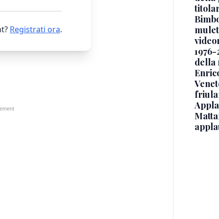
titol
Bimbo
mulett
t?
Registrati ora
.
video
1976-
della
Enric
Veneto
friul
Applau
Mattar
appla