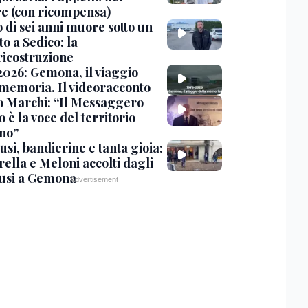
are (con ricompensa)
 di sei anni muore sotto un
o a Sedico: la
ricostruzione
2026: Gemona, il viaggio
 memoria. Il videoracconto
o Marchi: “Il Messaggero
 è la voce del territorio
ano”
si, bandierine e tanta gioia:
ella e Meloni accolti dagli
usi a Gemona