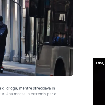
se di droga, mentre sfrecciava in
tur. Una mossa in extremis per e