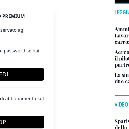
LEGGI
 PREMIUM
Ammir
servato agli
Lavare
carro
e password se hai
Aereo
il pi
purtr
EDI
La sin
due ca
te di abbonamento sul
VIDEO
Sparis
OP
della 