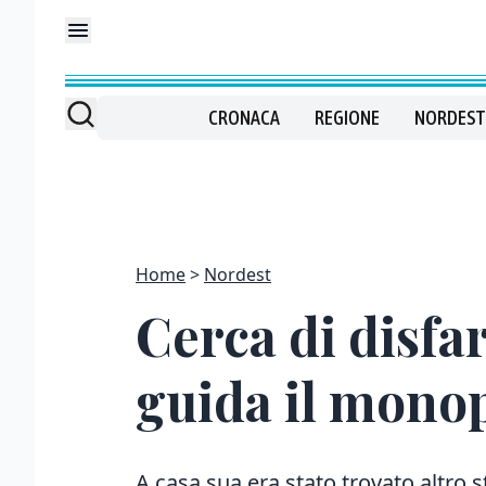
CRONACA
REGIONE
NORDEST
Home
Nordest
Cerca di disfa
guida il monop
A casa sua era stato trovato altro s