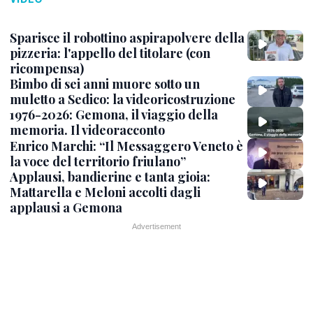
Sparisce il robottino aspirapolvere della
pizzeria: l'appello del titolare (con
ricompensa)
Bimbo di sei anni muore sotto un
muletto a Sedico: la videoricostruzione
1976-2026: Gemona, il viaggio della
memoria. Il videoracconto
Enrico Marchi: “Il Messaggero Veneto è
la voce del territorio friulano”
Applausi, bandierine e tanta gioia:
Mattarella e Meloni accolti dagli
applausi a Gemona