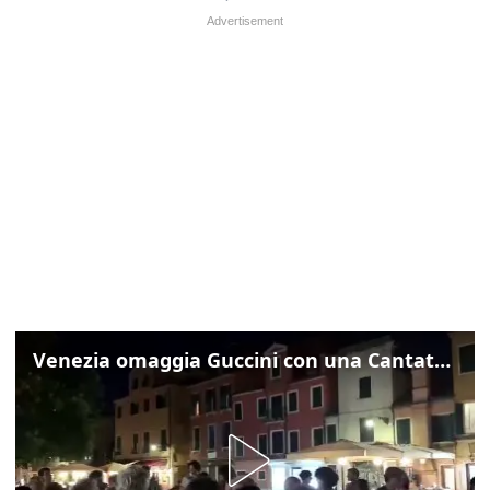
Venezia omaggia Guccini con una Cantata Anarchica in campo Santa Margherita