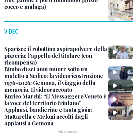
Due palline e poi il finimondo (gusto
cocco e malaga)
VIDEO
Sparisce il robottino aspirapolvere della
pizzeria: l'appello del titolare (con
ricompensa)
Bimbo di sei anni muore sotto un
muletto a Sedico: la videoricostruzione
1976-2026: Gemona, il viaggio della
memoria. Il videoracconto
Enrico Marchi: “Il Messaggero Veneto è
la voce del territorio friulano”
Applausi, bandierine e tanta gioia:
Mattarella e Meloni accolti dagli
applausi a Gemona