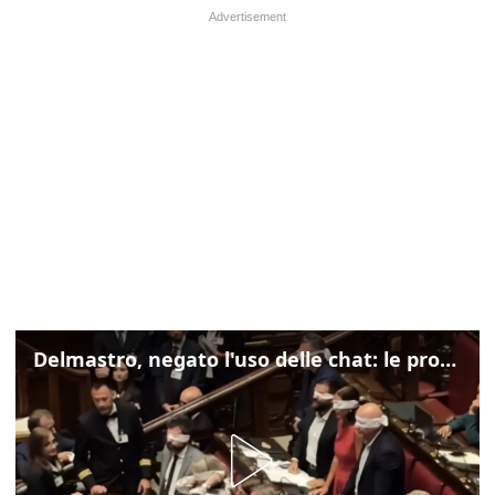
Delmastro, negato l'uso delle chat: le proteste di Avs e M5s