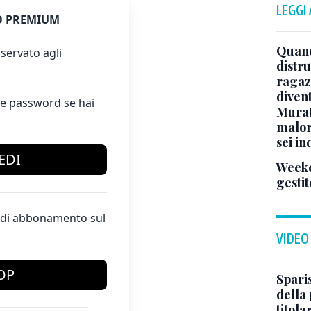
LEGGI
 PREMIUM
Quand
servato agli
distru
ragaz
divent
e password se hai
Murat
malor
sei in
EDI
Weeke
gestit
te di abbonamento sul
VIDEO
OP
Sparis
della 
titol