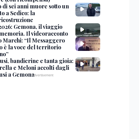
 di sei anni muore sotto un
o a Sedico: la
ricostruzione
2026: Gemona, il viaggio
 memoria. Il videoracconto
o Marchi: “Il Messaggero
 è la voce del territorio
ano”
si, bandierine e tanta gioia:
ella e Meloni accolti dagli
usi a Gemona