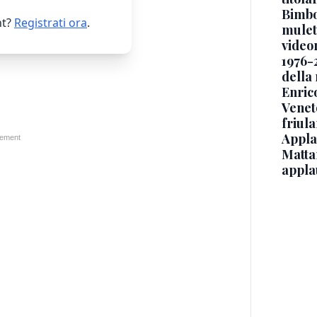
Bimbo
t?
Registrati ora
.
mulett
video
1976-
della
Enric
Veneto
friul
Applau
Mattar
appla