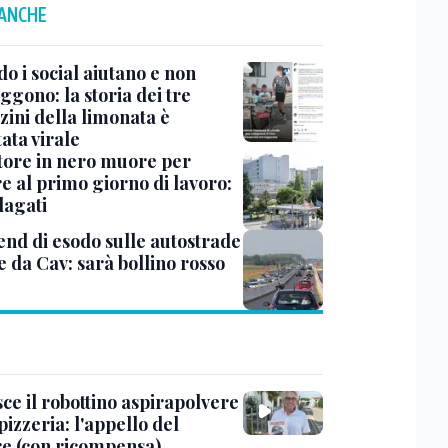
 ANCHE
o i social aiutano e non
ggono: la storia dei tre
zini della limonata è
ata virale
ore in nero muore per
e al primo giorno di lavoro:
dagati
nd di esodo sulle autostrade
e da Cav: sarà bollino rosso
ce il robottino aspirapolvere
pizzeria: l'appello del
are (con ricompensa)