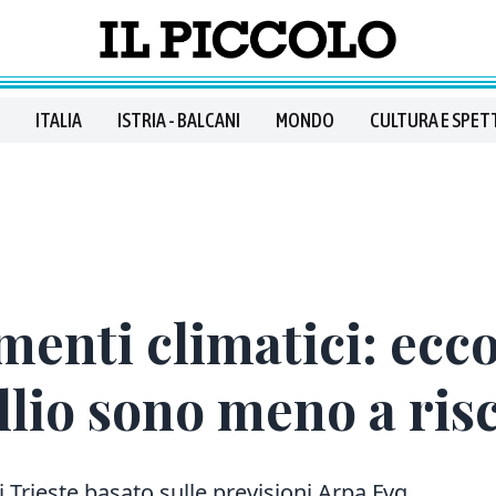
ITALIA
ISTRIA - BALCANI
MONDO
CULTURA E SPET
enti climatici: ecco
llio sono meno a risc
i Trieste basato sulle previsioni Arpa Fvg