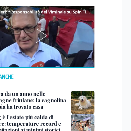
Gualtieri: "Responsabilità del Viminale su Spin Time? La posizione dei partiti è nota"
 ANCHE
a da un anno nelle
gne friulane: la cagnolina
ia ha trovato casa
 è l’estate più calda di
e: temperature record e
itazioni ai minimi storici