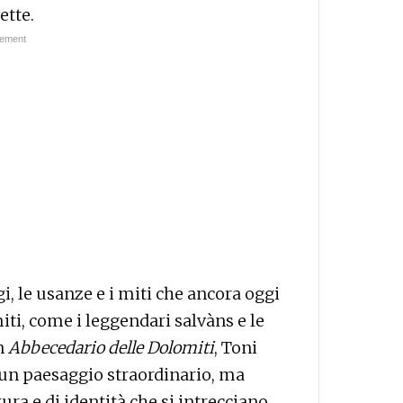
ette.
gi, le usanze e i miti che ancora oggi
i, come i leggendari salvàns e le
on
Abbecedario delle Dolomiti
, Toni
o un paesaggio straordinario, ma
ra e di identità che si intrecciano,