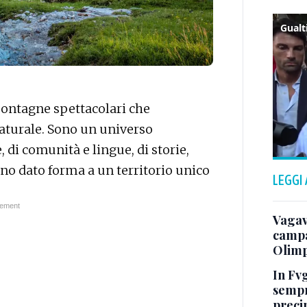
ontagne spettacolari che
naturale. Sono un universo
, di comunità e lingue, di storie,
nno dato forma a un territorio unico
LEGGI
Vagav
campa
Olimp
In Fvg
sempr
precip