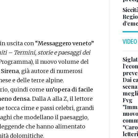
Siccit
Regio
d’em
VIDEO
in uscita con
“Messaggero veneto”
ti – Termini, storie e paesaggi dei
Sigla
 Programma), il nuovo volume del
l’econ
 Sirena
, già autore di numerosi
preve
Dai ca
nese e delle terre alpine.
scenar
ario, quindi come
un’opera di facile
megli
meno densa.
Dalla A alla Z, il lettore
Fvg
"Immag
 tocca cime e passi celebri, grandi
nuovo
laghi che modellano il paesaggio,
commi
e leggende che hanno alimentato
"Caro 
letter
nità dolomitiche.