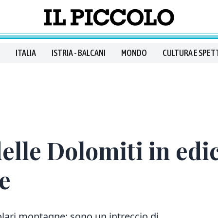
ITALIA
ISTRIA - BALCANI
MONDO
CULTURA E SPET
elle Dolomiti in edic
e
lari montagne: sono un intreccio di