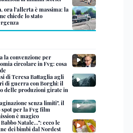
à, ora l’allerta è massima: la
ne chiede lo stato
ergenza
ta la convenzione per
omia circolare in Fvg: cosa
de
si di Teresa Battaglia agli
i di guerra con Borghi: il
o delle produzioni girate in
inazione senza limiti", il
 spot per la Fvg film
ssion è magico
Babbo Natale...": ecco le
ine dei bimbi dal Nordest