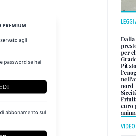
LEGGI
 PREMIUM
Dalla 
servato agli
presto
per ch
Grad
e password se hai
Pit st
l'eno
nell'a
nord
EDI
Siccit
Friuli
euro p
anima
te di abbonamento sul
VIDEO