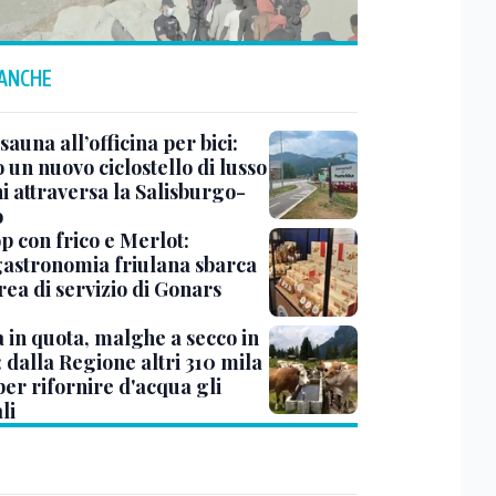
 ANCHE
sauna all’officina per bici:
 un nuovo ciclostello di lusso
i attraversa la Salisburgo-
o
op con frico e Merlot:
gastronomia friulana sbarca
rea di servizio di Gonars
à in quota, malghe a secco in
: dalla Regione altri 310 mila
er rifornire d'acqua gli
li