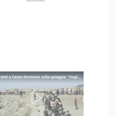
I migranti a Ceuta dormono sulla spiaggia: "Vogliamo entrare in Europa"