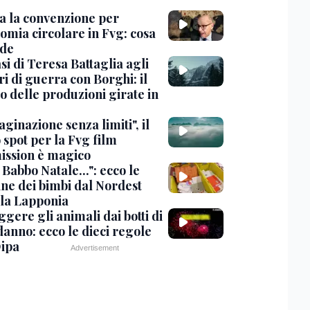
ta la convenzione per
omia circolare in Fvg: cosa
de
si di Teresa Battaglia agli
i di guerra con Borghi: il
o delle produzioni girate in
inazione senza limiti", il
 spot per la Fvg film
ssion è magico
Babbo Natale...": ecco le
ine dei bimbi dal Nordest
 la Lapponia
gere gli animali dai botti di
anno: ecco le dieci regole
Oipa