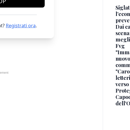
OP
Sigla
l’econ
preve
t?
Registrati ora
.
Dai ca
scenar
megli
Fvg
"Immag
nuovo
commi
"Caro 
letter
verso
Proteg
Capod
dell'