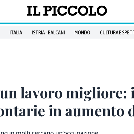
ITALIA
ISTRIA - BALCANI
MONDO
CULTURA E SPET
 un lavoro migliore: 
ontarie in aumento d
ng in molti cercano un’occupazione