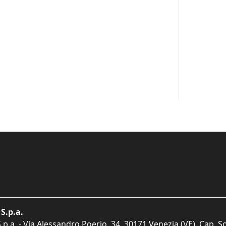
S.p.a.
p.a. - Via Alessandro Poerio, 34, 30171 Venezia (VE). Cap. So