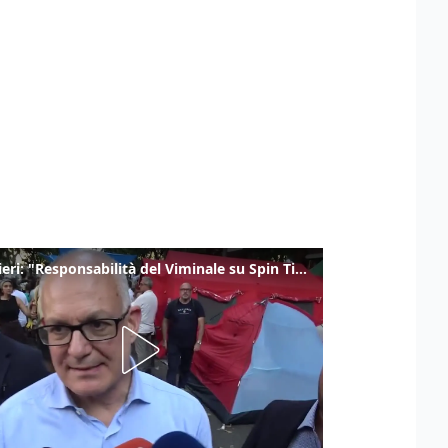
Gualtieri: "Responsabilità del Viminale su Spin Time? La posizione dei partiti è nota"