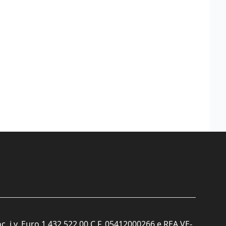
c. i.v. Euro 1.432.522,00 C.F. 05412000266 e REA VE-