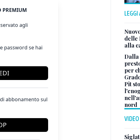
 PREMIUM
LEGGI
servato agli
Nuovo 
delle 
alla c
e password se hai
Dalla 
presto
per ch
EDI
Grad
Pit st
l'eno
nell'a
te di abbonamento sul
nord
VIDEO
OP
Sigla