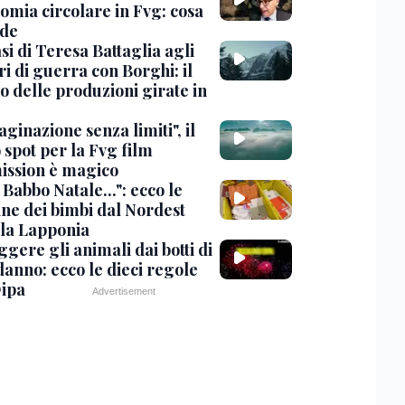
omia circolare in Fvg: cosa
de
si di Teresa Battaglia agli
i di guerra con Borghi: il
o delle produzioni girate in
inazione senza limiti", il
 spot per la Fvg film
ssion è magico
Babbo Natale...": ecco le
ine dei bimbi dal Nordest
 la Lapponia
gere gli animali dai botti di
anno: ecco le dieci regole
Oipa