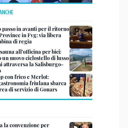
 ANCHE
passo in avanti per il ritorno
Province in Fvg: via libera
abina di regia
sauna all’officina per bici:
 un nuovo ciclostello di lusso
i attraversa la Salisburgo-
o
op con frico e Merlot:
gastronomia friulana sbarca
rea di servizio di Gonars
ta la convenzione per