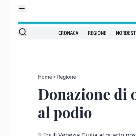
CRONACA
REGIONE
NORDEST
Home
Regione
Donazione di o
al podio
Il Friuli Venezia Giulia al quarto pos