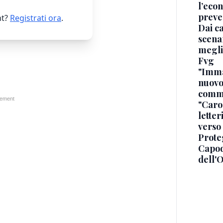
l’econ
preve
t?
Registrati ora
.
Dai ca
scenar
megli
Fvg
"Immag
nuovo
commi
"Caro 
letter
verso
Proteg
Capod
dell'