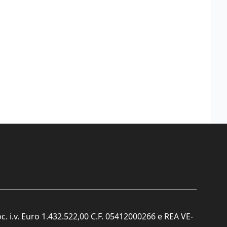
c. i.v. Euro 1.432.522,00 C.F. 05412000266 e REA VE-