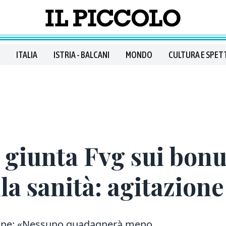
ITALIA
ISTRIA - BALCANI
MONDO
CULTURA E SPET
giunta Fvg sui bonu
la sanità: agitazion
gione: «Nessuno guadagnerà meno