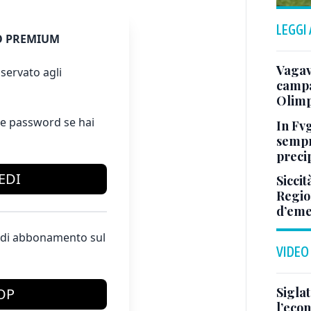
LEGGI
 PREMIUM
Vagav
servato agli
campa
Olimp
e password se hai
In Fvg
sempr
precip
EDI
Siccit
Regio
d’em
te di abbonamento sul
VIDEO
Sigla
OP
l’econ