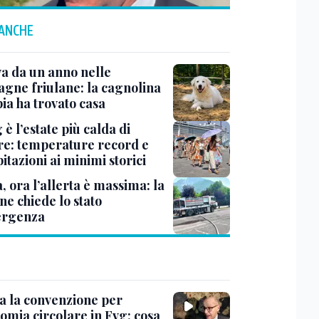
 ANCHE
a da un anno nelle
gne friulane: la cagnolina
ia ha trovato casa
 è l’estate più calda di
e: temperature record e
itazioni ai minimi storici
à, ora l’allerta è massima: la
ne chiede lo stato
ergenza
ta la convenzione per
omia circolare in Fvg: cosa