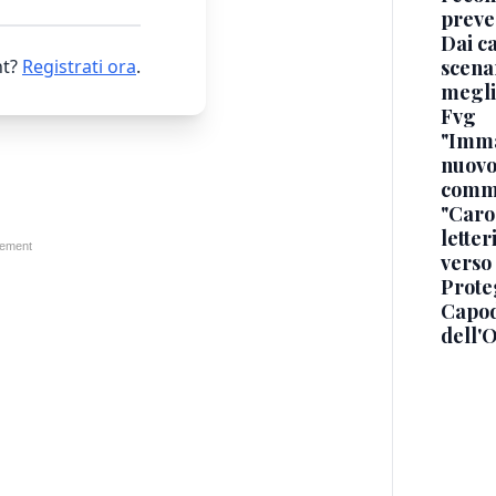
preve
Dai ca
scenar
t?
Registrati ora
.
megli
Fvg
"Immag
nuovo
commi
"Caro 
letter
verso
Proteg
Capod
dell'