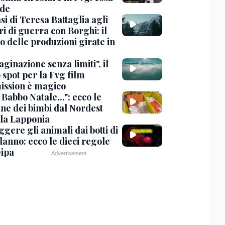
de
si di Teresa Battaglia agli
i di guerra con Borghi: il
o delle produzioni girate in
inazione senza limiti", il
 spot per la Fvg film
ssion è magico
Babbo Natale...": ecco le
ine dei bimbi dal Nordest
 la Lapponia
gere gli animali dai botti di
anno: ecco le dieci regole
Oipa