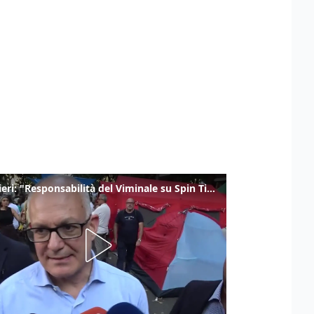
Gualtieri: "Responsabilità del Viminale su Spin Time? La posizione dei partiti è nota"