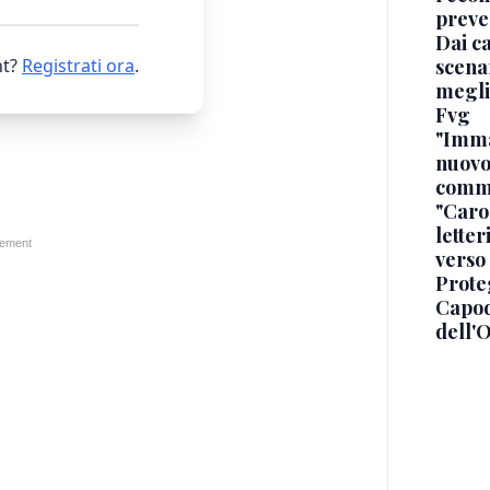
preve
Dai ca
scenar
t?
Registrati ora
.
megli
Fvg
"Immag
nuovo
commi
"Caro 
letter
verso
Proteg
Capod
dell'