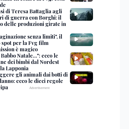
de
si di Teresa Battaglia agli
i di guerra con Borghi: il
o delle produzioni girate in
inazione senza limiti", il
 spot per la Fvg film
ssion è magico
Babbo Natale...": ecco le
ine dei bimbi dal Nordest
 la Lapponia
gere gli animali dai botti di
anno: ecco le dieci regole
Oipa