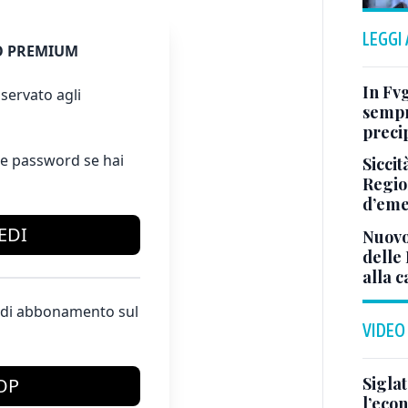
LEGGI
 PREMIUM
In Fvg
servato agli
sempr
precip
e password se hai
Siccit
Regio
d’em
EDI
Nuovo 
delle 
alla c
te di abbonamento sul
VIDEO
Sigla
OP
l’econ