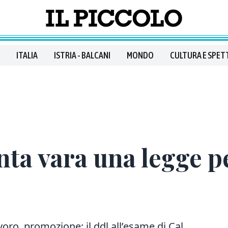
ITALIA
ISTRIA - BALCANI
MONDO
CULTURA E SPET
unta vara una legge p
voro, promozione: il ddl all’esame di Cal