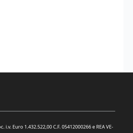
c. i.v. Euro 1.432.522,00 C.F. 05412000266 e REA VE-