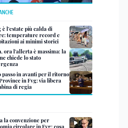
 ANCHE
 è l’estate più calda di
e: temperature record e
itazioni ai minimi storici
à, ora l’allerta è massima: la
ne chiede lo stato
ergenza
passo in avanti per il ritorno
Province in Fvg: via libera
abina di regia
ta la convenzione per
omia circolare in Fvg: cosa