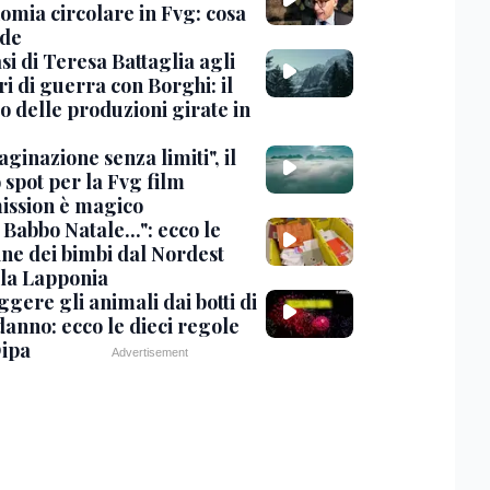
omia circolare in Fvg: cosa
de
si di Teresa Battaglia agli
i di guerra con Borghi: il
o delle produzioni girate in
inazione senza limiti", il
 spot per la Fvg film
ssion è magico
Babbo Natale...": ecco le
ine dei bimbi dal Nordest
 la Lapponia
gere gli animali dai botti di
anno: ecco le dieci regole
Oipa