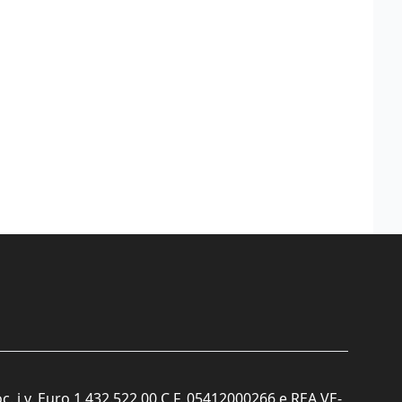
c. i.v. Euro 1.432.522,00 C.F. 05412000266 e REA VE-