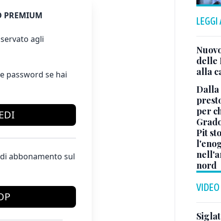
 PREMIUM
LEGGI
servato agli
Nuovo 
delle 
alla c
e password se hai
Dalla 
presto
per ch
EDI
Grad
Pit st
l'eno
nell'a
te di abbonamento sul
nord
VIDEO
OP
Sigla