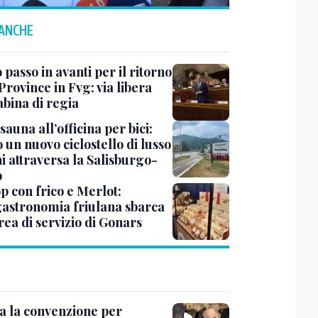
 ANCHE
passo in avanti per il ritorno
Province in Fvg: via libera
abina di regia
sauna all’officina per bici:
 un nuovo ciclostello di lusso
i attraversa la Salisburgo-
o
op con frico e Merlot:
gastronomia friulana sbarca
rea di servizio di Gonars
ta la convenzione per