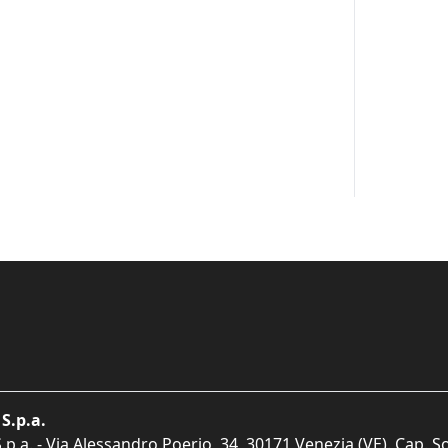
S.p.a.
p.a. - Via Alessandro Poerio, 34, 30171 Venezia (VE). Cap. So