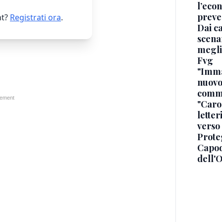
l’econ
preve
t?
Registrati ora
.
Dai ca
scenar
megli
Fvg
"Immag
nuovo
commi
"Caro 
letter
verso
Proteg
Capod
dell'