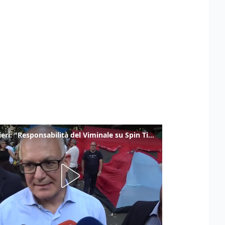
Gualtieri: "Responsabilità del Viminale su Spin Time? La posizione dei partiti è nota"