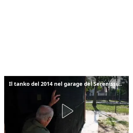
Il tanko del 2014 nel garage del Serenissimo: «Ecco come potevamo resistere per qualche giornata»