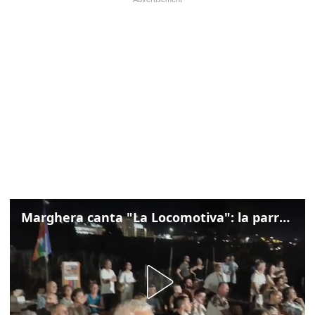
Marghera canta "La Locomotiva": la parrocchia della Cita ricorda Guccini