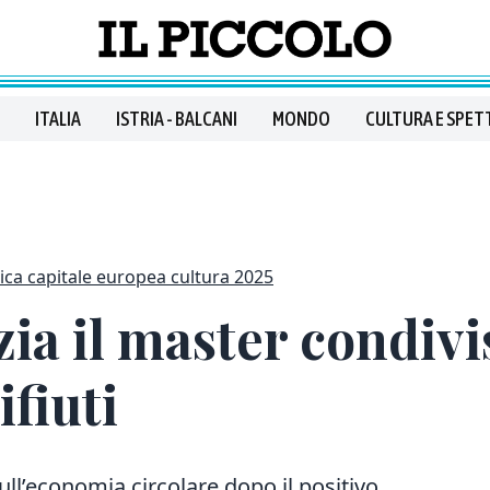
ITALIA
ISTRIA - BALCANI
MONDO
CULTURA E SPET
ica capitale europea cultura 2025
ia il master condivis
ifiuti
ull’economia circolare dopo il positivo