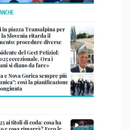
 ANCHE
i in piazza Transalpina per
 la Slovenia ritarda il
ento: procedure diverse
sidente del Gect Petiziol:
025 eccezionale. Ora i
ani si diano da fare»
ia e Nova Gorica sempre più
 unica”: così la pianificazione
congiunta
5 ai titoli di coda: cosa ha
to e cosa rimarrà? Ecco le