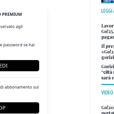
LEGGI
 PREMIUM
Lavor
servato agli
Go!25,
pagam
e password se hai
Il pre
«Go!2
gorizi
EDI
Goriz
“città
sarà 
te di abbonamento sul
VIDEO
Go!202
OP
porta