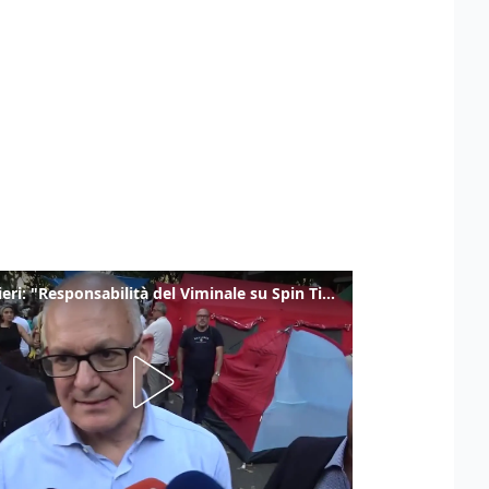
Gualtieri: "Responsabilità del Viminale su Spin Time? La posizione dei partiti è nota"