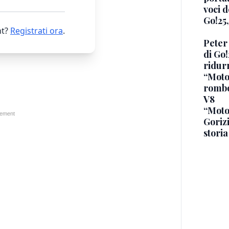
voci d
Go!25,
t?
Registrati ora
.
Peter 
di Go!
ridurr
“Motoc
rombo
V8
“Moto
Gorizi
storia