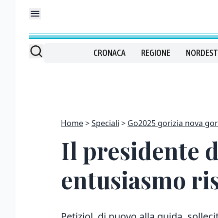
CRONACA
REGIONE
NORDEST
Home
Speciali
Go2025 gorizia nova gor
Il presidente d
entusiasmo ri
Petiziol, di nuovo alla guida, sollec