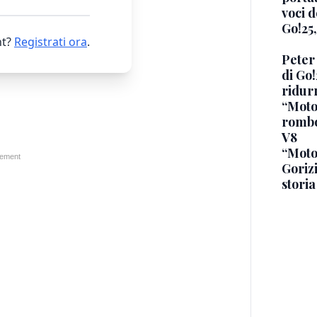
voci d
Go!25,
t?
Registrati ora
.
Peter 
di Go!
ridurr
“Motoc
rombo
V8
“Moto
Gorizi
storia