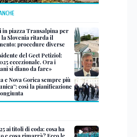
 ANCHE
i in piazza Transalpina per
 la Slovenia ritarda il
ento: procedure diverse
sidente del Gect Petiziol:
025 eccezionale. Ora i
ani si diano da fare»
ia e Nova Gorica sempre più
 unica”: così la pianificazione
congiunta
5 ai titoli di coda: cosa ha
to e cosa rimarrà? Ecco le