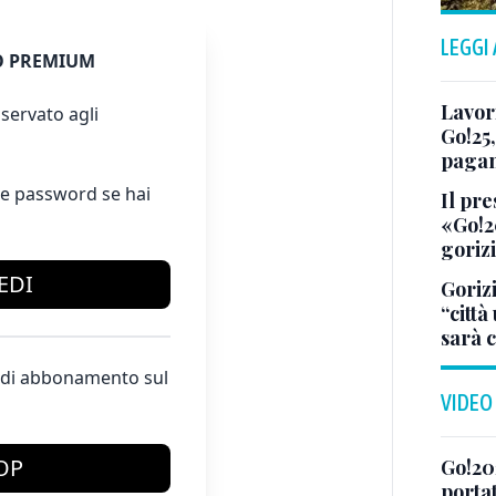
LEGGI
 PREMIUM
Lavor
servato agli
Go!25,
pagam
e password se hai
Il pre
«Go!2
gorizi
EDI
Goriz
“città
sarà 
te di abbonamento sul
VIDEO
OP
Go!202
porta