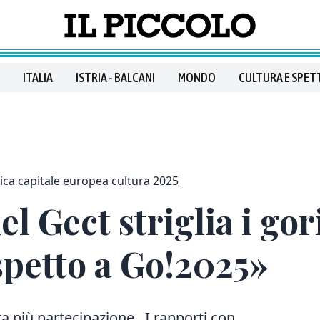
ITALIA
ISTRIA - BALCANI
MONDO
CULTURA E SPET
ica capitale europea cultura 2025
el Gect striglia i go
spetto a Go!2025»
ita più partecipazione.
I rapporti con