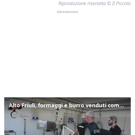
Riproduzione riservata © Il Piccolo
Alto Friuli, formaggi e burro venduti come locali: nei prodotti latte da fuori regione e dall’estero