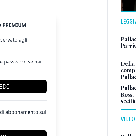
LEGGI
 PREMIUM
Pallac
servato agli
l'arr
e password se hai
Della
comple
Palla
EDI
Pallac
Ross:
scetti
te di abbonamento sul
VIDEO