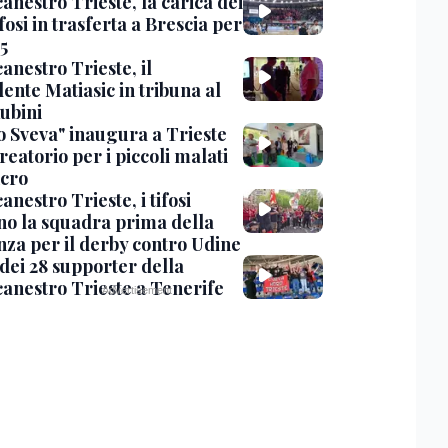
anestro Trieste, la carica dei
fosi in trasferta a Brescia per
5
anestro Trieste, il
ente Matiasic in tribuna al
ubini
fo Sveva" inaugura a Trieste
reatorio per i piccoli malati
ncro
anestro Trieste, i tifosi
ano la squadra prima della
nza per il derby contro Udine
o dei 28 supporter della
canestro Trieste a Tenerife