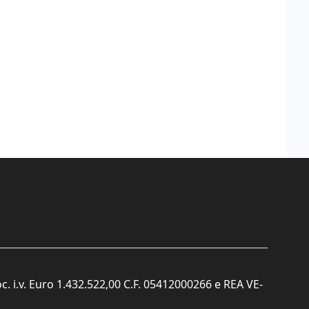
c. i.v. Euro 1.432.522,00 C.F. 05412000266 e REA VE-