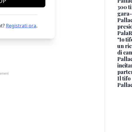
OP
Pallac
300 ti
gara-
Pallac
t?
Registrati ora
.
presid
PalaR
"Io ti
un ric
di ca
Pallac
incit
parte
Il tif
Palla