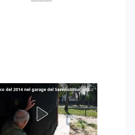
Il tanko del 2014 nel garage del Serenissimo: «Ecco come potevamo resistere per qualche giornata»