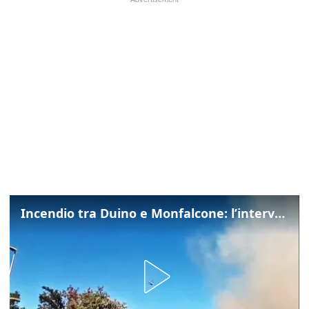
Incendio tra Duino e Monfalcone: l’intervento dei vigili del fuoco