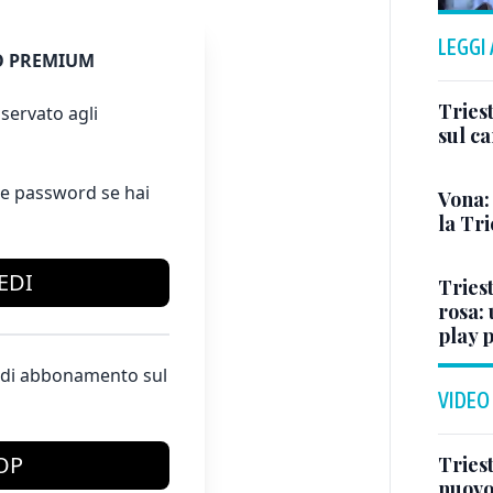
LEGGI
 PREMIUM
Triest
servato agli
sul c
e password se hai
Vona:
la Tri
EDI
Triest
rosa: 
play 
te di abbonamento sul
VIDEO
OP
Triest
nuovo