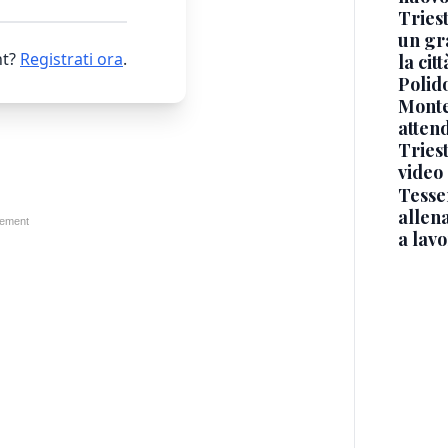
Triest
un gr
t?
Registrati ora
.
la cit
Polido
Monte
atten
Triest
video
Tesse
allena
a lav