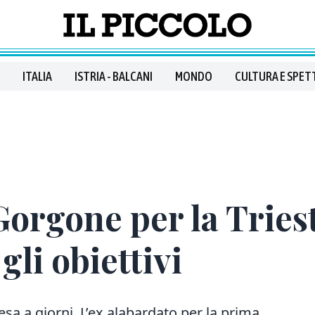
ITALIA
ISTRIA - BALCANI
MONDO
CULTURA E SPET
 Gorgone per la Tries
gli obiettivi
tesa a giorni. L’ex alabardato per la prima