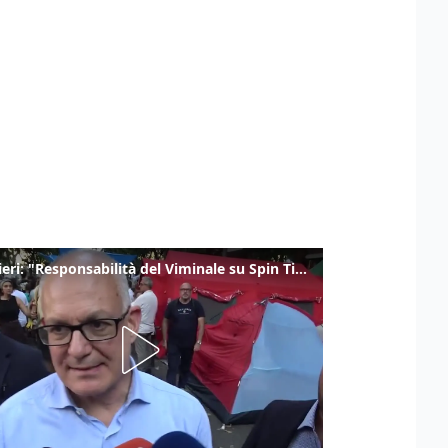
Gualtieri: "Responsabilità del Viminale su Spin Time? La posizione dei partiti è nota"