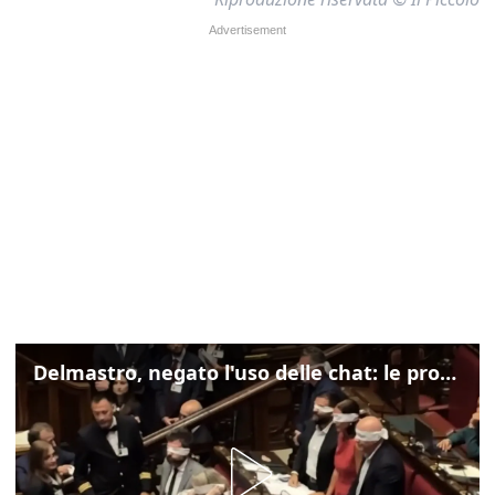
Delmastro, negato l'uso delle chat: le proteste di Avs e M5s