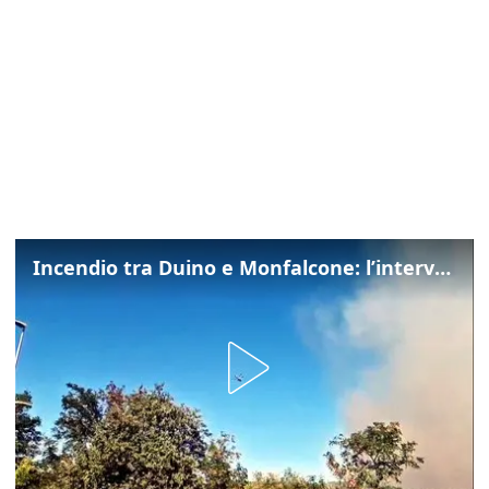
Incendio tra Duino e Monfalcone: l’intervento dei vigili del fuoco