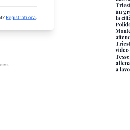
Triest
un gr
t?
Registrati ora
.
la cit
Polido
Monte
atten
Triest
video
Tesse
allena
a lav