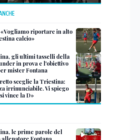
 ANCHE
 «Vogliamo riportare in alto
estina calcio»
ina, gli ultimi tasselli della
under in prova e l'obiettivo
per mister Fontana
etto sceglie la Triestina:
a irrinunciabile. Vi spiego
si vince la D»
ina, le prime parole del
 allenatore Fontana