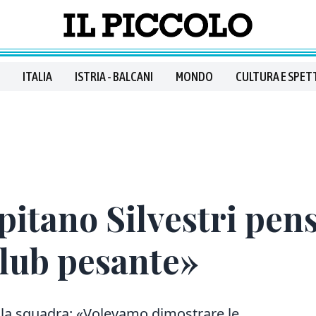
ITALIA
ISTRIA - BALCANI
MONDO
CULTURA E SPET
apitano Silvestri pens
club pesante»
ella squadra: «Volevamo dimostrare le