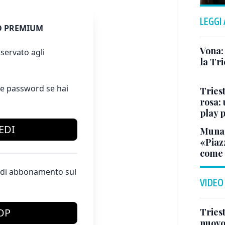
LEGGI
 PREMIUM
Vona:
servato agli
la Tri
e password se hai
Triest
rosa: 
play 
EDI
Munar
«Piazz
come 
te di abbonamento sul
VIDEO
Triest
OP
nuovo