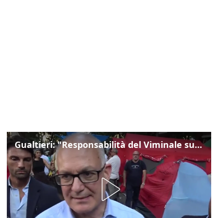
Gualtieri: "Responsabilità del Viminale su Spin Time? La posizione dei partiti è nota"