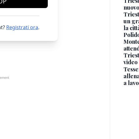
Triest
OP
nuovo
Triest
un gr
t?
Registrati ora
.
la cit
Polido
Monte
atten
Triest
video
Tesse
allena
a lav