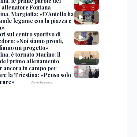
ina, le prime parole del
 allenatore Fontana
ina, Margiotta: «D’Aniello ha
ande legame con la piazza e
tà»
ri sul centro sportivo di
doro: «Noi siamo pronti,
diamo un progetto»
ina, è tornato Marino: il
 del primo allenamento
r ancora in campo per
re la Triestina: «Penso solo
orare»