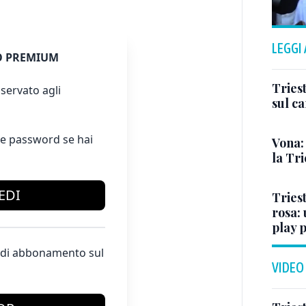
LEGGI
 PREMIUM
Triest
servato agli
sul c
e password se hai
Vona:
la Tri
EDI
Triest
rosa: 
play 
te di abbonamento sul
VIDEO