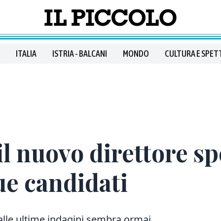
ITALIA
ISTRIA - BALCANI
MONDO
CULTURA E SPET
 il nuovo direttore s
due candidati
dalle ultime indagini sembra ormai