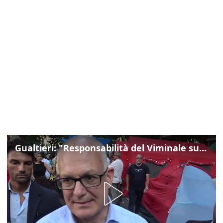
Gualtieri: "Responsabilità del Viminale su Spin Time? La posizione dei partiti è nota"