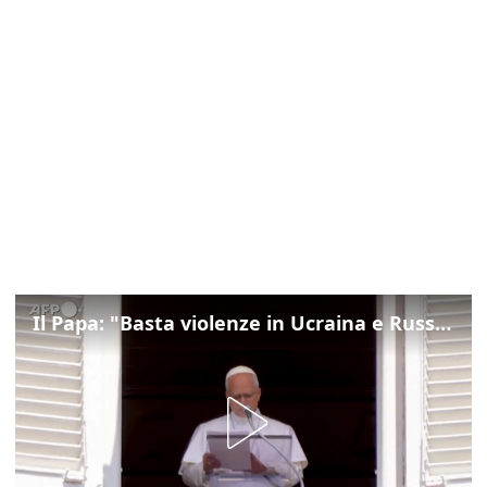
Il Papa: "Basta violenze in Ucraina e Russia, spazio a diplomazia"