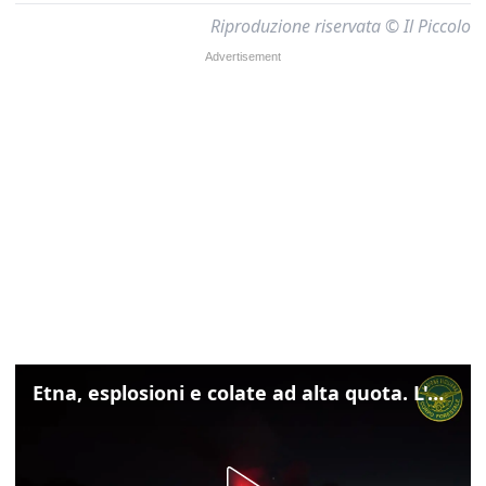
Riproduzione riservata © Il Piccolo
Etna, esplosioni e colate ad alta quota. L'aeroporto di Catania verso la normalità