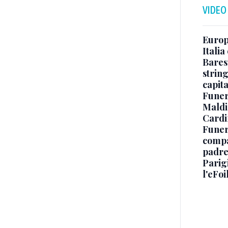
VIDEO
Europe
Italia
Baresi
string
capit
Funer
Maldin
Cardi
Funera
compag
padre,
Parigi
l'eFoi