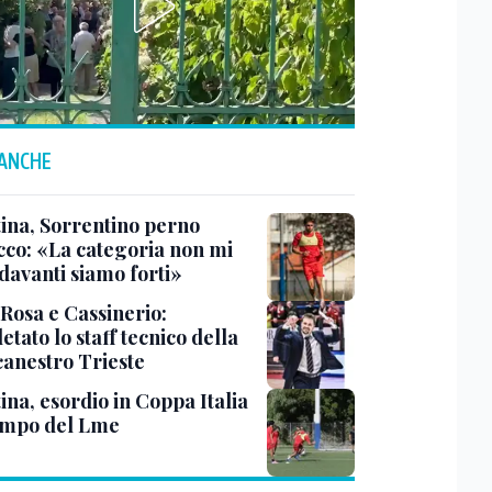
 ANCHE
tina, Sorrentino perno
acco: «La categoria non mi
davanti siamo forti»
 Rosa e Cassinerio:
tato lo staff tecnico della
canestro Trieste
ina, esordio in Coppa Italia
ampo del Lme