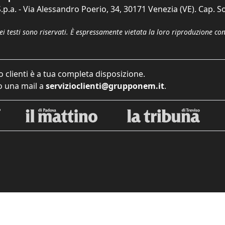
p.a. - Via Alessandro Poerio, 34, 30171 Venezia (VE). Cap. So
dei testi sono riservati. È espressamente vietata la loro riproduzione co
o clienti è a tua completa disposizione.
 una mail a
servizioclienti@grupponem.it
.
iva sulla raccolta
Le tue preferenze relative alla priva