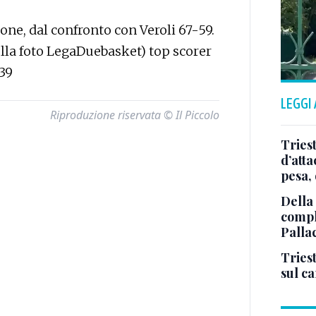
one, dal confronto con Veroli 67-59.
nella foto LegaDuebasket) top scorer
39
LEGGI
Riproduzione riservata © Il Piccolo
Tries
d’att
pesa, 
Della
comple
Palla
Triest
sul c