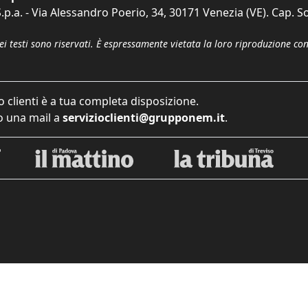
p.a. - Via Alessandro Poerio, 34, 30171 Venezia (VE). Cap. So
dei testi sono riservati. È espressamente vietata la loro riproduzione co
o clienti è a tua completa disposizione.
 una mail a
servizioclienti@grupponem.it
.
iva sulla raccolta
Le tue preferenze relative alla priva