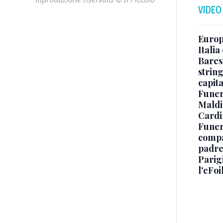
VIDEO
Europe
Italia
Baresi
string
capit
Funer
Maldin
Cardi
Funera
compag
padre,
Parigi
l'eFoi