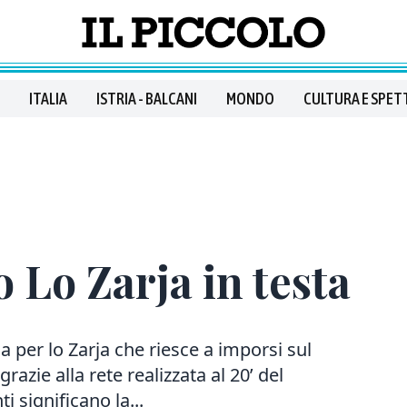
ITALIA
ISTRIA - BALCANI
MONDO
CULTURA E SPET
 Lo Zarja in testa
 per lo Zarja che riesce a imporsi sul
ie alla rete realizzata al 20’ del
i significano la...