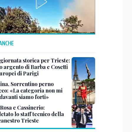
 ANCHE
 giornata storica per Trieste:
o argento di Barba e Cosetti
uropei di Parigi
tina, Sorrentino perno
acco: «La categoria non mi
davanti siamo forti»
 Rosa e Cassinerio:
tato lo staff tecnico della
canestro Trieste