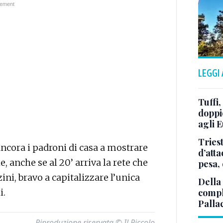
LEGGI
Tuffi,
doppi
agli E
Tries
ancora i padroni di casa a mostrare
d’att
 anche se al 20’ arriva la rete che
pesa, 
ini, bravo a capitalizzare l’unica
Della
i.
comple
Palla
Riproduzione riservata © Il Piccolo