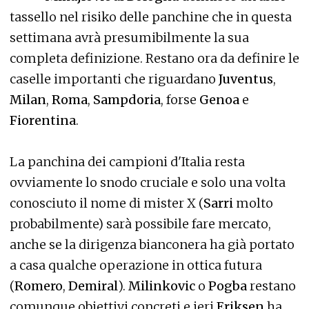
tassello nel risiko delle panchine che in questa
settimana avrà presumibilmente la sua
completa definizione. Restano ora da definire le
caselle importanti che riguardano
Juventus
,
Milan
,
Roma
,
Sampdoria
, forse
Genoa
e
Fiorentina
.
La panchina dei campioni d'Italia resta
ovviamente lo snodo cruciale e solo una volta
conosciuto il nome di mister X (
Sarri
molto
probabilmente) sarà possibile fare mercato,
anche se la dirigenza bianconera ha già portato
a casa qualche operazione in ottica futura
(
Romero
,
Demiral
).
Milinkovic
o
Pogba
restano
comunque obiettivi concreti e ieri
Eriksen
ha