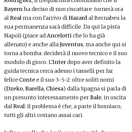
Rodriguez
, il trequartista colombiano che il
Bayern
ha deciso di non riscattare: tornerà ora
al
Real
ma con l'arrivo di
Hazard
al Bernabeu la
sua permanenza sarà difficile. Da qui la pista
Napoli (piace ad
Ancelotti
che lo ha già
allenato) e anche alla
Juventus
, ma anche qui si
torna a bomba: deciderà il nuovo tecnico e il suo
modulo di gioco. L'
Inter
dopo aver definito la
guida tecnica cerca adesso i tasselli per far
felice
Conte
e il suo 3-5-2: oltre soliti nomi
(
Dzeko
,
Barella
,
Chiesa
) dalla Spagna si parla di
un presunto interessamento per
Bale
, in uscita
dal
Real
: il problema è che, a parte il bosniaco,
tutti gli altri costano assai cari.