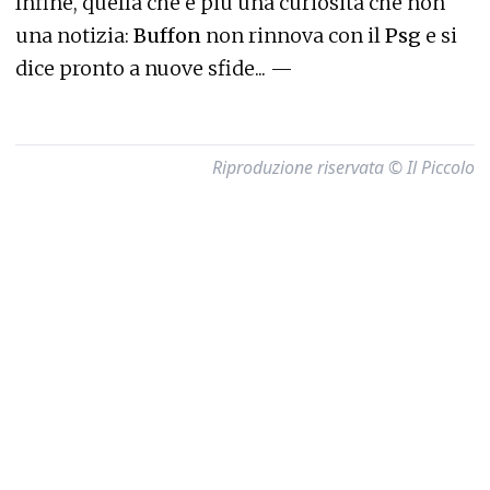
Infine, quella che è più una curiosità che non
una notizia:
Buffon
non rinnova con il
Psg
e si
dice pronto a nuove sfide... —
Riproduzione riservata © Il Piccolo