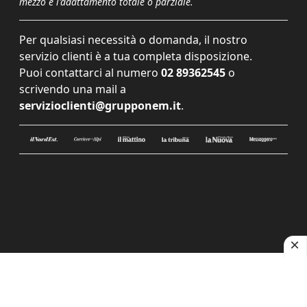
mezzo e l'adattamento totale o parziale.
Per qualsiasi necessità o domanda, il nostro
servizio clienti è a tua completa disposizione.
Puoi contattarci al numero
02 89362545
o
scrivendo una mail a
servizioclienti@grupponem.it
.
Le tue preferenze relative alla privacy
Informativa sulla raccolta