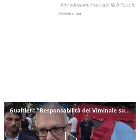
Riproduzione riservata © Il Piccolo
Gualtieri: "Responsabilità del Viminale su Spin Time? La posizione dei partiti è nota"