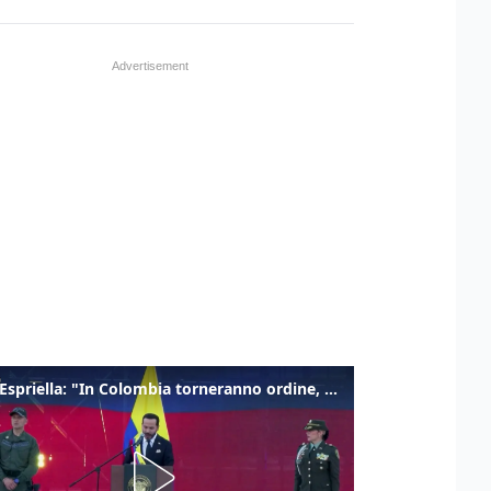
De la Espriella: "In Colombia torneranno ordine, autorità e libertà"