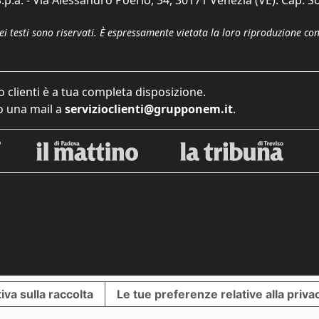
p.a. - Via Alessandro Poerio, 34, 30171 Venezia (VE). Cap. So
dei testi sono riservati. È espressamente vietata la loro riproduzione co
o clienti è a tua completa disposizione.
 una mail a
servizioclienti@grupponem.it
.
iva sulla raccolta
Le tue preferenze relative alla priva