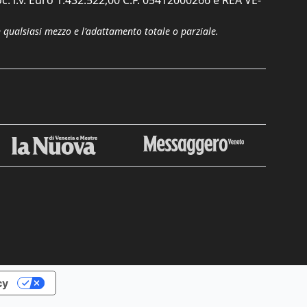
c. i.v. Euro 1.432.522,00 C.F. 05412000266 e REA VE-
n qualsiasi mezzo e l'adattamento totale o parziale.
Chiudi
cy