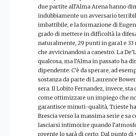
due partite all’Alma Arena hanno dim
indubbiamente un avversario terri
imbattibile, e la formazione di Euge
grado di mettere in difficoltà la dife
naturalmente, 29 punti in gara1 e 33 
che avvicinandosi a canestro. La De
qualcosa, ma l’Alma in passato ha d
dipendente. C’è da sperare, ad esemp
sostanza da parte di Laurence Bower
sera. Il Lobito Fernandez, invece, st
come ottimizzare un impiego che no
garantisce minuti-qualità, Trieste ha
Brescia verso la massima serie e sa c
lasciarsi intimorire quando l’atmosfer
rovente lo sarà di certo. Dal punto di