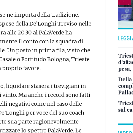
 se ne importa della tradizione.
 spese della De’Longhi Treviso nelle
era alle 20.30 al PalaVerde ha
LEGGI
amente il conto con la squadra di
ale. Un posto in prima fila, visto che
Tries
asale o Fortitudo Bologna, Trieste
d’att
 proprio favore.
pesa, 
Della
comple
, liquidare stasera i trevigiani in
Palla
vinto. Ma anche i record sono fatti
Triest
lli negativi come nel caso delle
sul c
 De’Longhi per voce del suo coach
arte sua parte ragionevolmente
cizzare lo spettro PalaVerde. Le