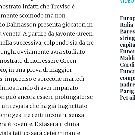
VIDEO
ostrato infatti che Treviso è
bilmente scomodo ma non
Europe
Italia
nio Dalmasson presenta giocatori in
Baresi
sa veneta. A partire da Javonte Green,
string
nella successiva, colpendo sia da tre
capit
Funer
’Longhi ovviamente avrà studiato
Maldin
imostrato di non essere Green-
Cardi
io, in una prova di maggior
Funera
compag
s, impreciso e sprecone martedì
padre,
a dimostrando di aver imparato
Parigi
n può ancora essere prolungato: se
l'eFoi
 un regista che ha già traghettato
ome gestire certi incontri, senza
a è rovente. E stasera il clima
 vista tattico sarà determinante