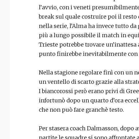
l’avvio, con i veneti presumibilment
break sul quale costruire poi il resto 
nella serie, l’Alma ha invece tutto da
più a lungo possibile il match in equi
Trieste potrebbe trovare un’inattesa 
punto finirebbe inevitabilmente con 
Nella stagione regolare finì con un 
un ventello di scarto grazie alla stra
I biancorossi però erano privi di Gr
infortunò dopo un quarto d’ora ecce
che non può fare granchè testo.
Per stasera coach Dalmasson, dopo a
partite le squadre si sono affrontate 