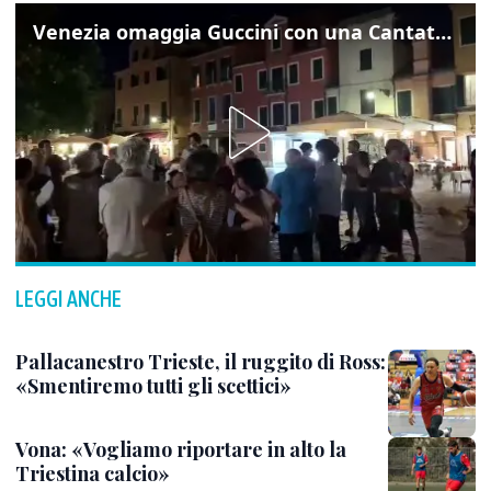
Venezia omaggia Guccini con una Cantata Anarchica in campo Santa Margherita
LEGGI ANCHE
Pallacanestro Trieste, il ruggito di Ross:
«Smentiremo tutti gli scettici»
Vona: «Vogliamo riportare in alto la
Triestina calcio»