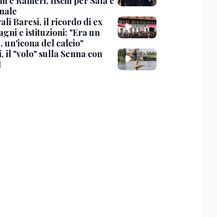
i e Ranieri, fischi per Sala e
nale
li Baresi, il ricordo di ex
ni e istituzioni: "Era un
 un'icona del calcio"
, il "volo" sulla Senna con
l