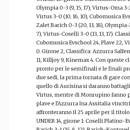
Olympia 0-3 (9, 15, 17), Virtus-Oma 3
Virtus 3-0 (10, 16, 10), Cubomusica E
Zalet Barich 0-3 (20, 13, 18), Olympia-Z
7), Virtus-Coselli 3-0 (13, 13, 17). Cla
Cubomusica Evschool 24, Plave 22, Vir
0. Girone 2, Classifica: Azzurra Salfe
11, Killjoy 9, Kinemax 4. Con queste c
pronto per le semifinali e le finali pro
due sedi, la prima tornata di gare con
quello di Aurisina si daranno battagl
Virtus, mentre di Monrupino fanno pa
plave e l'Azzurra Ina Assitalia vincitr
affronteranno il 25 aprile per il titol
UNDER 14, girone 1: Coselli Platino-Evs
Barich 3-1 (15, 8, 12), Barich-Kontove