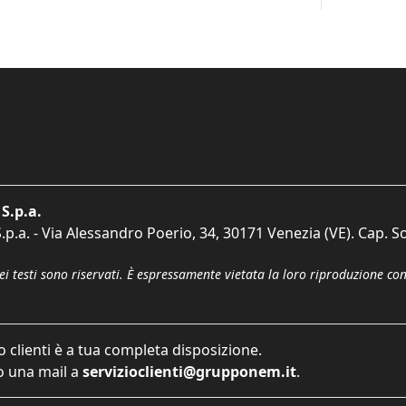
S.p.a.
p.a. - Via Alessandro Poerio, 34, 30171 Venezia (VE). Cap. So
dei testi sono riservati. È espressamente vietata la loro riproduzione co
o clienti è a tua completa disposizione.
 una mail a
servizioclienti@grupponem.it
.