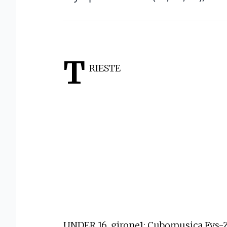
T
RIESTE
UNDER 16. girone1: Cubomusica Evs-Z