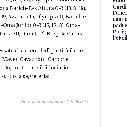
Maldin
Cardi
oga Barich-Evs Altura 0-3 (13, 8, 18).
Funera
19, Azzurra 15, Olympia 11, Barich e
compag
-Oma Junior 0-3 (15, 12, 8), Oma-
padre,
Parigi
. Oma 20, Oma Jr 16, Breg 14, Virtus
l'eFoi
ssate che mercoledì partirà il corso
li Maver, Cavazzoni, Carbone,
 info, contattare il fiduciario-
it) o la segreteria:
Riproduzione riservata © Il Piccolo