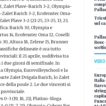
comple
-2, Zalet Plave-Barich 3-2, Olympia-
Palla
vs-Zalet Barich 3-2, Ecofenster Oma-
Triest
alet Plave 3-2 (21-25, 23-25, 13, 23,
sul c
ssifica: Barich 30, Olympia e
tus 14, Ecofenster Oma 12, Coselli
Pallac
m 30, Altura 18, Zelene 15, Brunner
Ross:
scetti
lassifiche delineate è ora tutto
vinciali: il 21 aprile, suddivisa tra
VIDEO
 i due gironi di semifinale. In
ia Olympia, Eurovolleyschool e la
Europe
rte Zalet Dvigala Barich, lo Zalet
Italia
ice della poule 2. Le due vincenti si
Baresi
string
o provinciale.
capit
 0-3 (19, 18, 21), Platino-Sloga
Funer
l 3-0 (11, 7, 21), Olympia-Cubom.Evs