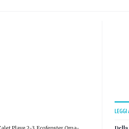
LEGGI
Della
alet Plave 2-3, Ecofenster Oma-