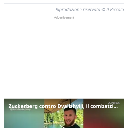
Riproduzione riservata © Il Piccolo
Zuckerberg contro Dvalishvili, il combattimento in mezzo a un lago