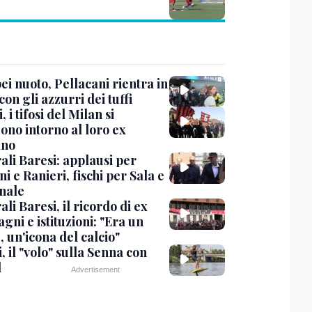
i nuoto, Pellacani rientra in
 con gli azzurri dei tuffi
, i tifosi del Milan si
ono intorno al loro ex
ano
ali Baresi: applausi per
i e Ranieri, fischi per Sala e
nale
li Baresi, il ricordo di ex
ni e istituzioni: "Era un
 un'icona del calcio"
, il "volo" sulla Senna con
l