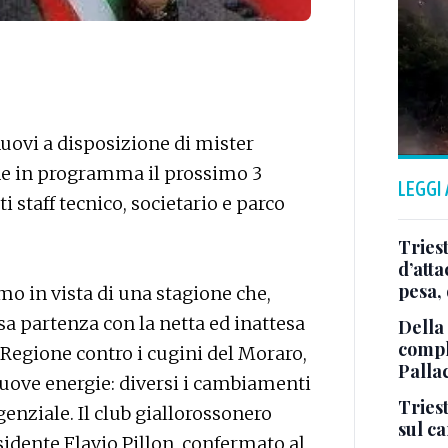
nuovi a disposizione di mister
ione in programma il prossimo 3
LEGGI
 staff tecnico, societario e parco
Tries
d’att
pesa, 
mo in vista di una stagione che,
a partenza con la netta ed inattesa
Della
comple
 Regione contro i cugini del Moraro,
Palla
nuove energie: diversi i cambiamenti
Triest
genziale. Il club giallorossonero
sul c
idente Flavio Pillon, confermato al