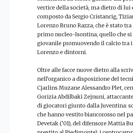
vertice della società, ma dietro di lu
composto da Sergio Cristancig, Tizian
Lorenzo Bruno Razza, che è stato tra 
primo nucleo-Isontina, quello che si
giovanile promuovendo il calcio tra 
Lorenzo e dintorni.
Oltre alle facce nuove dietro alla scr
nell’organico a disposizione del tecni
Cjarlins Muzane Alessandro Plet, cen
Gorizia Abdilbaki Zejnuni, attaccante
di giocatori giunto dalla Juventina: s
che hanno vestito biancorosso nel pas
Devetak (’01), del difensore Mattia Buz
prestito al Piedimonte), i centrocamp