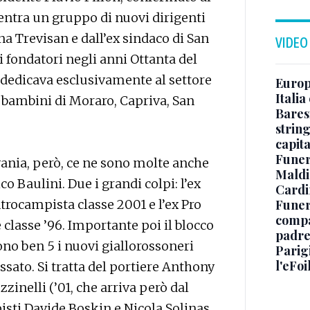
i entra un gruppo di nuovi dirigenti
a Trevisan e dall’ex sindaco di San
VIDEO
i fondatori negli anni Ottanta del
 dedicava esclusivamente al settore
Europe
Italia
i bambini di Moraro, Capriva, San
Baresi
string
capit
Funer
ivania, però, ce ne sono molte anche
Maldin
co Baulini. Due i grandi colpi: l’ex
Cardi
Funera
trocampista classe 2001 e l’ex Pro
compag
 classe ’96. Importante poi il blocco
padre,
ono ben 5 i nuovi giallorossoneri
Parigi
l'eFoi
sato. Si tratta del portiere Anthony
zinelli (’01, che arriva però dal
isti Davide Boskin e Nicola Solinas