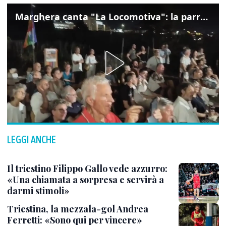
Marghera canta "La Locomotiva": la parrocchia della Cita ricorda Guccini
LEGGI ANCHE
Il triestino Filippo Gallo vede azzurro:
«Una chiamata a sorpresa e servirà a
darmi stimoli»
Triestina, la mezzala-gol Andrea
Ferretti: «Sono qui per vincere»