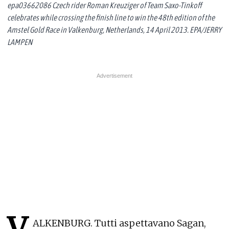
epa03662086 Czech rider Roman Kreuziger of Team Saxo-Tinkoff
celebrates while crossing the finish line to win the 48th edition of the
Amstel Gold Race in Valkenburg, Netherlands, 14 April 2013. EPA/JERRY
LAMPEN
V
ALKENBURG. Tutti aspettavano Sagan,