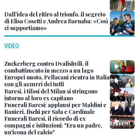
Dall’idea del ritiro al trionfo, il segreto
di Elisa Cosetti e Andrea Barnaba: «Così
ci supportiamo»
VIDEO
Zuckerberg contro Dvalishvili, il
combattimento in mezzo a un lago
Europei nuoto, Pellacani rientra in Italia
con gli azzurri dei tuffi
Baresi, i tifosi del Milan si stringono
intorno al loro ex capitano
Funerali Baresi: applausi per Maldini e
Ranieri, fischi per Sala e Cardinale
Funerali Baresi, il ricordo di ex
compagni e istituzioni: "Era un padre,
un'icona del calcio"