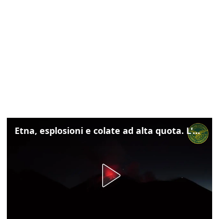
Etna, esplosioni e colate ad alta quota. L'aeroporto di Catania verso la normalità