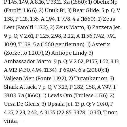
P 1.45, 1.49, A 8.16, T 33.11. 3.a (1660): 1) Obelix Np
(Farolfi 1.16.6), 2) Unuk Bi, 3) Bear Glide. 5 p. Q: V
1.38, P 1.18, 1.35, A 1.94, T 7.78. 4.a (1660): 1) Zeus
Lest (Farolfi 1.17.2), 2) Zeus Matto, 3) Zazzera Jet.
9 p. Q: V 2.61, P 1.25, 2.98, 2.22, A 11.56 (7.42, 7.91,
10.99, T 138. 5.a (1660 gentleman): 1) Asterix
(Zorzetto 1.20.7), 2) Antiope Lindy, 3)
Ambassador Matto. 9 p. Q: V 2.62, P1.77, 1.62, 3.13,
A 9.12 (4.30, 4.94, 11.34), T 69.04. 6.a (2080): 1)
Valjean Men (Fonte 1.19.2), 2) Tutankamon, 3)
Shark Attack. 7 p. Q: V 3.23, P 1.82, 1.58, A 7.97, T
33.03. 7.a (1660): 1) Lewis Om (Trolese 1.17.6), 2)
Ursa De Gleris, 3) Upsala Jet. 13 p. Q: V 17.40, P
4.27, 2.23, 2.42, A 31.35 (22.85, 33.78, 10.36), T non
vinta. —