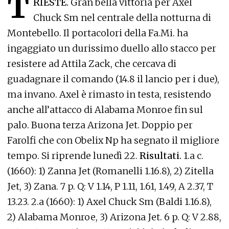
T
RIESTE.
Gran bella vittoria per Axel
Chuck Sm nel centrale della notturna di
Montebello. Il portacolori della Fa.Mi. ha
ingaggiato un durissimo duello allo stacco per
resistere ad Attila Zack, che cercava di
guadagnare il comando (14.8 il lancio per i due),
ma invano. Axel è rimasto in testa, resistendo
anche all’attacco di Alabama Monroe fin sul
palo. Buona terza Arizona Jet. Doppio per
Farolfi che con Obelix Np ha segnato il migliore
tempo. Si riprende lunedì 22.
Risultati.
1.a c.
(1660): 1) Zanna Jet (Romanelli 1.16.8), 2) Zitella
Jet, 3) Zana. 7 p. Q: V 1.14, P 1.11, 1.61, 1.49, A 2.37, T
13.23. 2.a (1660): 1) Axel Chuck Sm (Baldi 1.16.8),
2) Alabama Monroe, 3) Arizona Jet. 6 p. Q: V 2.88,