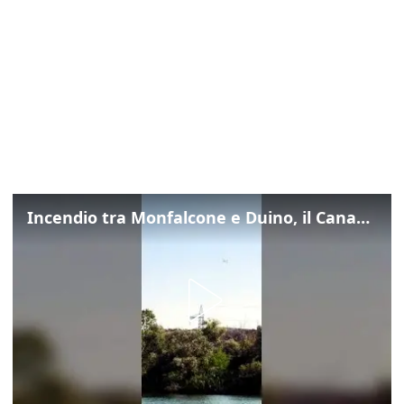
Incendio tra Monfalcone e Duino, il Canadair in azione per fermare le fiamme sul fronte dell’A4