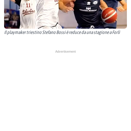
Il playmaker triestino Stefano Bossi è reduce da una stagione a Forlì