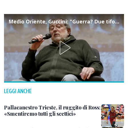
Medio Oriente, Guccini: "Guerra? Due tifoserie che si urlano contro e dimenticano vittime"
LEGGI ANCHE
Pallacanestro Trieste, il ruggito di Ross:
«Smentiremo tutti gli scettici»