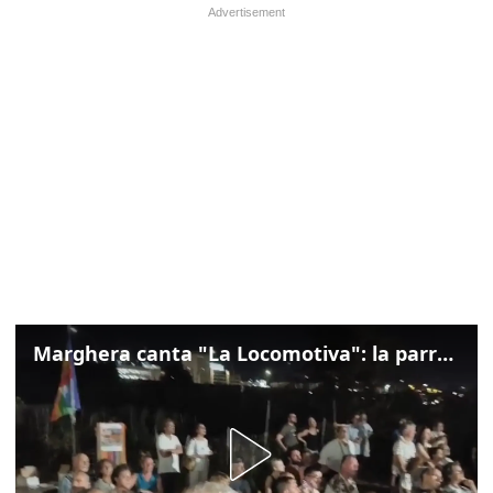
Marghera canta "La Locomotiva": la parrocchia della Cita ricorda Guccini