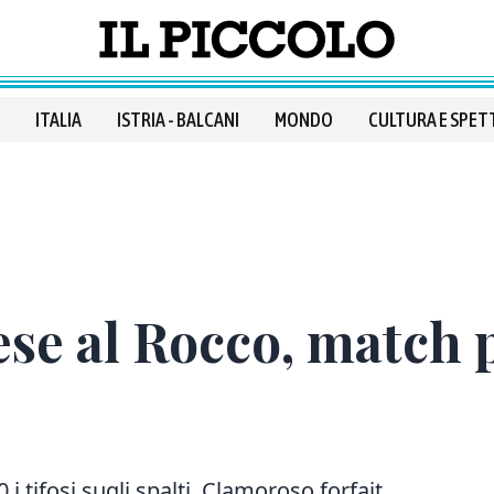
ITALIA
ISTRIA - BALCANI
MONDO
CULTURA E SPET
se al Rocco, match 
i tifosi sugli spalti. Clamoroso forfait