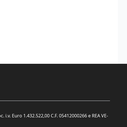
c. i.v. Euro 1.432.522,00 C.F. 05412000266 e REA VE-