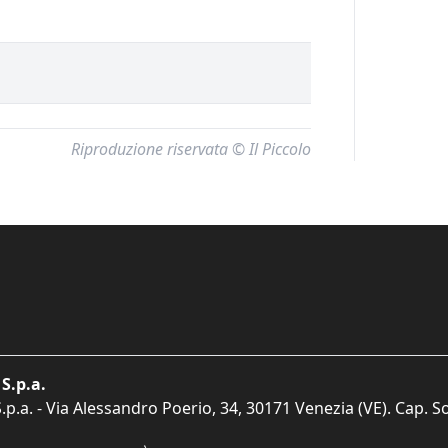
Riproduzione riservata © Il Piccolo
S.p.a.
p.a. - Via Alessandro Poerio, 34, 30171 Venezia (VE). Cap. So