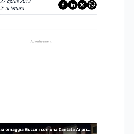
27 aprile 2013
2
' di lettura
Venezia omaggia Guccini con una Cantata Anarchica in campo Santa Margherita