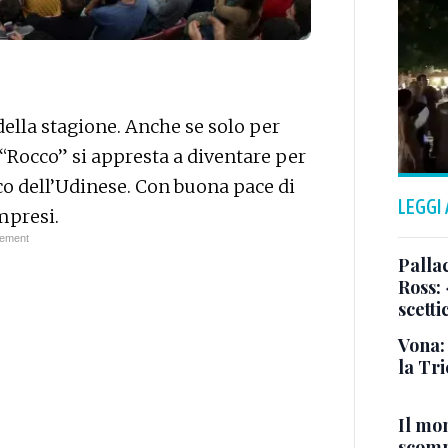
della stagione. Anche se solo per
 “Rocco” si appresta a diventare per
o dell’Udinese. Con buona pace di
LEGGI
ompresi.
Pallac
Ross:
scetti
Vona:
la Tri
Il mo
scomp