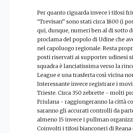
Per quanto riguarda invece i tifosi fri
“Trevisan” sono stati circa 1800 (i po
qui, dunque, numeri ben al di sotto d
proclama del popolo di Udine che av
nel capoluogo regionale. Resta prop
posti riservati ai supporter udinesi s
squadra è lanciatissima verso la rinc
League e una trasferta così vicina non
Interessante invece registrare i mov
Trieste. Circa 350 zebrette - molti p
Friulana - raggiungeranno la città con
saranno gli accurati controlli da part
almeno 15 invece i pullman organizza
Coinvolti i tifosi bianconeri di Reana