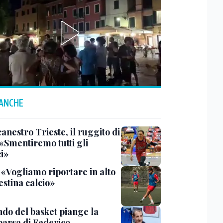
 ANCHE
anestro Trieste, il ruggito di
 «Smentiremo tutti gli
ci»
 «Vogliamo riportare in alto
estina calcio»
ndo del basket piange la
arsa di Federico