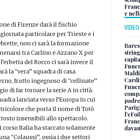
Franc
e nell
ione di Firenze darà il fischio
VIDEO
 giornata particolare per Trieste e i
zebrette, non ci sarà la formazione
Baresi
string
amenarsi tra Carlino e Azzano X per
capit
 l’erbetta del Rocco ci sarà invece il
Funer
arà la “vera” squadra di casa.
Maldin
Cardi
rno, frutto ingegnoso di “cellinate”
Funera
o di far tornare la serie A in città.
compag
adra lanciata verso l’Europa in cui
padre,
Parigi
 tricolore che porta il nome di Totò
l'eFoi
ttosto insensibili allo spettacolo.
Franco
di corso Italia ha staccato solamente
davan
buna “Colaussi”, ossia i due settori