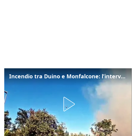
Incendio tra Duino e Monfalcone: l’intervento dei vigili del fuoco