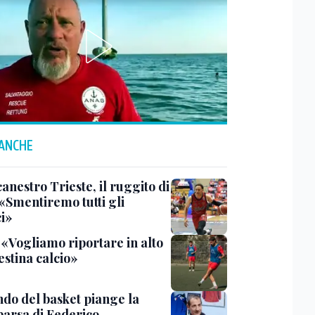
 ANCHE
anestro Trieste, il ruggito di
 «Smentiremo tutti gli
ci»
 «Vogliamo riportare in alto
estina calcio»
ndo del basket piange la
arsa di Federico