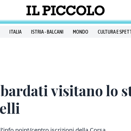
ITALIA
ISTRIA - BALCANI
MONDO
CULTURA E SPET
bardati visitano lo s
elli
ll’info point/centro iscrizioni della Corsa