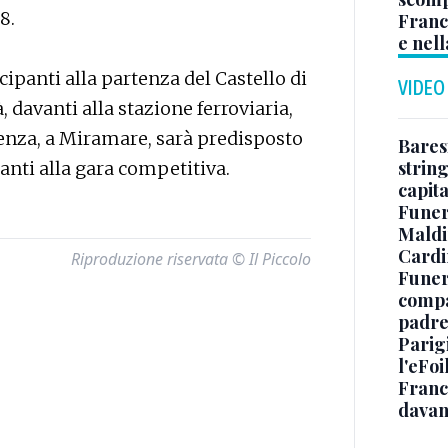
8.
Franc
e nell
ecipanti alla partenza del Castello di
VIDEO
 davanti alla stazione ferroviaria,
rtenza, a Miramare, sarà predisposto
Baresi
string
panti alla gara competitiva.
capit
Funer
Maldin
Cardi
Riproduzione riservata © Il Piccolo
Funera
compag
padre,
Parigi
l'eFoi
Franco
davan