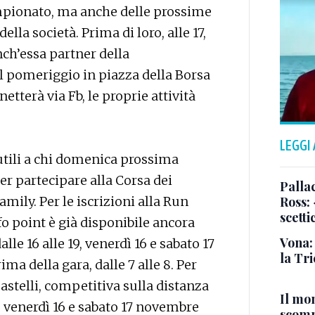
pionato, ma anche delle prossime
ella società. Prima di loro, alle 17,
nch’essa partner della
il pomeriggio in piazza della Borsa
etterà via Fb, le proprie attività
LEGGI
tili a chi domenica prossima
er partecipare alla Corsa dei
Pallac
amily. Per le iscrizioni alla Run
Ross:
scetti
o point è già disponibile ancora
Vona:
le 16 alle 19, venerdì 16 e sabato 17
la Tri
ma della gara, dalle 7 alle 8. Per
astelli, competitiva sulla distanza
Il mo
e venerdì 16 e sabato 17 novembre
scomp