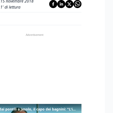
15 novembre 2018
1
' di lettura
Tuffi dai pontili a Jesolo, il capo dei bagnini: "L'impegno di tutti per evitare altre tragedie"