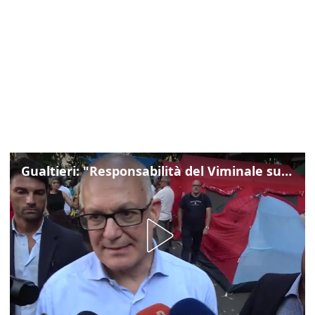
Gualtieri: "Responsabilità del Viminale su Spin Time? La posizione dei partiti è nota"