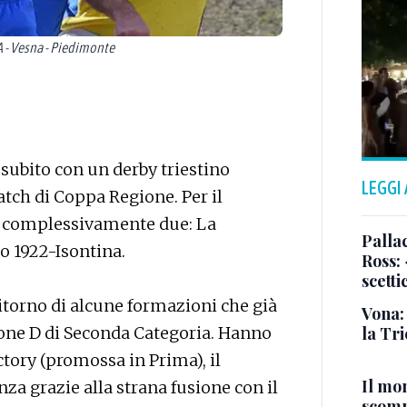
 - Vesna - Piedimonte
à subito con un derby triestino
LEGGI
tch di Coppa Regione. Per il
no complessivamente due: La
Pallac
 1922-Isontina.
Ross:
scetti
ritorno di alcune formazioni che già
Vona:
rone D di Seconda Categoria. Hanno
la Tri
ctory (promossa in Prima), il
Il mo
nza grazie alla strana fusione con il
scomp