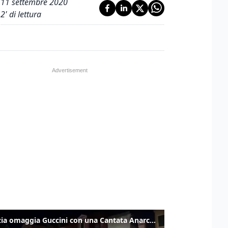
11 settembre 2020
2
' di lettura
Venezia omaggia Guccini con una Cantata Anarchica in campo Santa Margherita