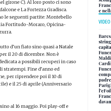
l girone C). Al loro posto ci sono
Franc
lcone e La Fortezza Gradisca.
e nell
o le seguenti partite: Montebello
VIDEO
a Fortitudo-Moraro, Opicina-
zurra.
Baresi
string
tutto d’un fiato sino quasi a Natale
capit
Funer
per il 20 di dicembre. Non è
Maldin
dicata a possibili recuperi in caso
Cardi
Funera
ali stratempi. Fine d’anno ed
compag
e, per riprendere poi il 10 di
padre,
le) e il 25 di aprile (Anniversario
Parigi
l'eFoi
Franco
davan
sino al 16 maggio. Poi play-off e