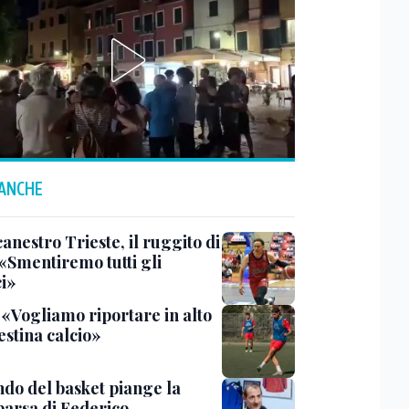
 ANCHE
anestro Trieste, il ruggito di
 «Smentiremo tutti gli
ci»
 «Vogliamo riportare in alto
estina calcio»
ndo del basket piange la
arsa di Federico