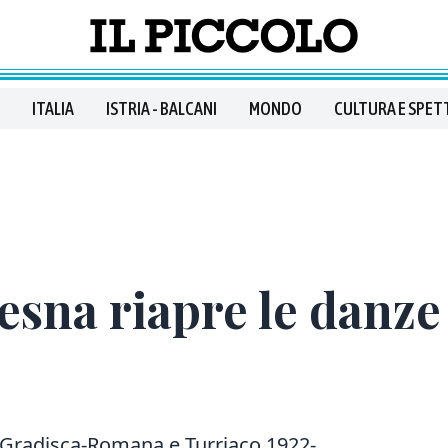
ITALIA
ISTRIA - BALCANI
MONDO
CULTURA E SPET
sna riapre le danze
 Gradisca-Romana e Turriaco 1922-