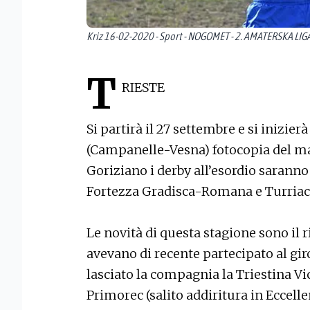
Kriz 16-02-2020 - Sport - NOGOMET - 2. AMATERSKA LIGA
T
RIESTE
Si partirà il 27 settembre e si inizier
(Campanelle-Vesna) fotocopia del ma
Goriziano i derby all’esordio saran
Fortezza Gradisca-Romana e Turriaco
Le novità di questa stagione sono il 
avevano di recente partecipato al gi
lasciato la compagnia la Triestina Vi
Primorec (salito addiritura in Eccelle